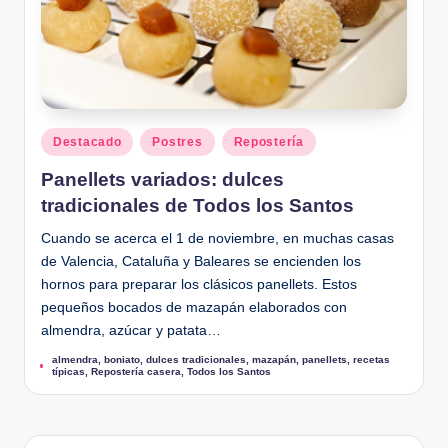
u
Publicado
Destacado
Postres
Repostería
en
Panellets variados: dulces
tradicionales de Todos los Santos
Cuando se acerca el 1 de noviembre, en muchas casas
de Valencia, Cataluña y Baleares se encienden los
hornos para preparar los clásicos panellets. Estos
pequeños bocados de mazapán elaborados con
almendra, azúcar y patata…
almendra
,
boniato
,
dulces tradicionales
,
mazapán
,
panellets
,
recetas
Etiquetas:
típicas
,
Repostería casera
,
Todos los Santos