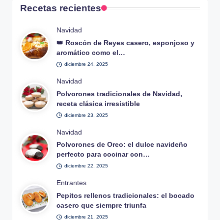
Recetas recientes
Publicado
Navidad
en
👑 Roscón de Reyes casero, esponjoso y
aromático como el…
diciembre 24, 2025
Publicado
Navidad
en
Polvorones tradicionales de Navidad,
receta clásica irresistible
diciembre 23, 2025
Publicado
Navidad
en
Polvorones de Oreo: el dulce navideño
perfecto para cocinar con…
diciembre 22, 2025
Publicado
Entrantes
en
Pepitos rellenos tradicionales: el bocado
casero que siempre triunfa
diciembre 21, 2025