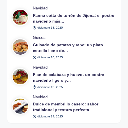
Publicado
Navidad
en
Panna cotta de turrón de Jijona: el postre
navideño más…
diciembre 18, 2025
Publicado
Guisos
en
Guisado de patatas y rape: un plato
estrella lleno de…
diciembre 16, 2025
Publicado
Navidad
en
Flan de calabaza y huevo: un postre
navideño ligero y…
diciembre 15, 2025
Publicado
Navidad
en
Dulce de membrillo casero: sabor
tradicional y textura perfecta
diciembre 14, 2025