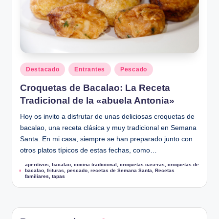
u
Publicado
Destacado
Entrantes
Pescado
en
Croquetas de Bacalao: La Receta
Tradicional de la «abuela Antonia»
Hoy os invito a disfrutar de unas deliciosas croquetas de
bacalao, una receta clásica y muy tradicional en Semana
Santa. En mi casa, siempre se han preparado junto con
otros platos típicos de estas fechas, como…
aperitivos
,
bacalao
,
cocina tradicional
,
croquetas caseras
,
croquetas de
Etiquetas:
bacalao
,
frituras
,
pescado
,
recetas de Semana Santa
,
Recetas
familiares
,
tapas