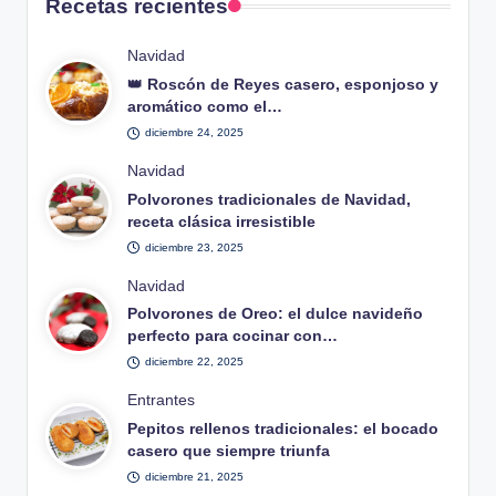
Recetas recientes
Publicado
Navidad
en
👑 Roscón de Reyes casero, esponjoso y
aromático como el…
diciembre 24, 2025
Publicado
Navidad
en
Polvorones tradicionales de Navidad,
receta clásica irresistible
diciembre 23, 2025
Publicado
Navidad
en
Polvorones de Oreo: el dulce navideño
perfecto para cocinar con…
diciembre 22, 2025
Publicado
Entrantes
en
Pepitos rellenos tradicionales: el bocado
casero que siempre triunfa
diciembre 21, 2025