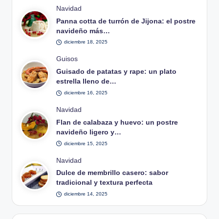
Publicado
Navidad
en
Panna cotta de turrón de Jijona: el postre
navideño más…
diciembre 18, 2025
Publicado
Guisos
en
Guisado de patatas y rape: un plato
estrella lleno de…
diciembre 16, 2025
Publicado
Navidad
en
Flan de calabaza y huevo: un postre
navideño ligero y…
diciembre 15, 2025
Publicado
Navidad
en
Dulce de membrillo casero: sabor
tradicional y textura perfecta
diciembre 14, 2025