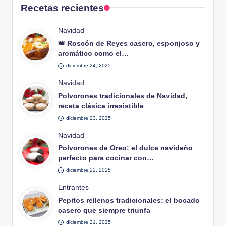
Recetas recientes
Publicado
Navidad
en
👑 Roscón de Reyes casero, esponjoso y
aromático como el…
diciembre 24, 2025
Publicado
Navidad
en
Polvorones tradicionales de Navidad,
receta clásica irresistible
diciembre 23, 2025
Publicado
Navidad
en
Polvorones de Oreo: el dulce navideño
perfecto para cocinar con…
diciembre 22, 2025
Publicado
Entrantes
en
Pepitos rellenos tradicionales: el bocado
casero que siempre triunfa
diciembre 21, 2025