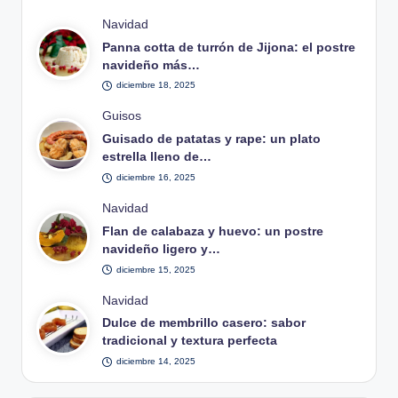
Publicado
Navidad
en
Panna cotta de turrón de Jijona: el postre
navideño más…
diciembre 18, 2025
Publicado
Guisos
en
Guisado de patatas y rape: un plato
estrella lleno de…
diciembre 16, 2025
Publicado
Navidad
en
Flan de calabaza y huevo: un postre
navideño ligero y…
diciembre 15, 2025
Publicado
Navidad
en
Dulce de membrillo casero: sabor
tradicional y textura perfecta
diciembre 14, 2025