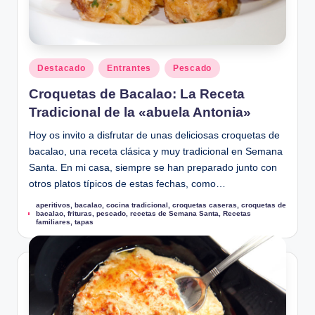
Publicado
Destacado
Entrantes
Pescado
en
Croquetas de Bacalao: La Receta
Tradicional de la «abuela Antonia»
Hoy os invito a disfrutar de unas deliciosas croquetas de
bacalao, una receta clásica y muy tradicional en Semana
Santa. En mi casa, siempre se han preparado junto con
otros platos típicos de estas fechas, como…
aperitivos
,
bacalao
,
cocina tradicional
,
croquetas caseras
,
croquetas de
Etiquetas:
bacalao
,
frituras
,
pescado
,
recetas de Semana Santa
,
Recetas
familiares
,
tapas