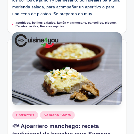
los bollitos de jamón y parmesano. Son ideales para una
merienda salada, para acompañar un aperitivo o para
una cena de picoteo. Se preparan en muy…
aperitivos
,
bollitos salados
,
jamón y parmesano
,
panecillos
,
picoteo
,
Etiquetas:
Recetas fáciles
,
Recetas rápidas
Publicado
Entrantes
Semana Santa
en
🐟 Ajoarriero manchego: receta
tradicional de bacalao para Semana