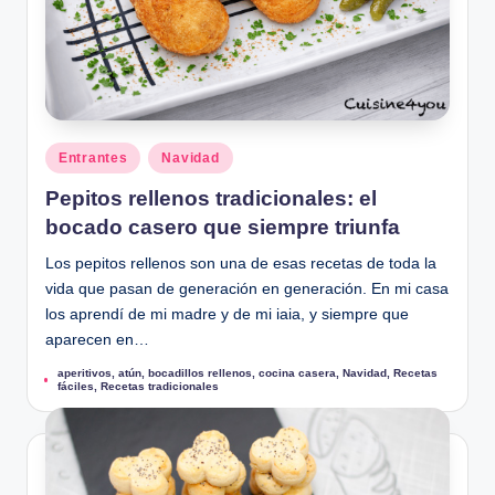
u
Publicado
Entrantes
Navidad
en
Pepitos rellenos tradicionales: el
bocado casero que siempre triunfa
Los pepitos rellenos son una de esas recetas de toda la
vida que pasan de generación en generación. En mi casa
los aprendí de mi madre y de mi iaia, y siempre que
aparecen en…
aperitivos
,
atún
,
bocadillos rellenos
,
cocina casera
,
Navidad
,
Recetas
Etiquetas:
fáciles
,
Recetas tradicionales