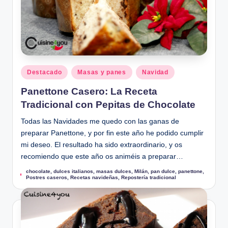
u
Publicado
Destacado
Masas y panes
Navidad
en
Panettone Casero: La Receta
Tradicional con Pepitas de Chocolate
Todas las Navidades me quedo con las ganas de
preparar Panettone, y por fin este año he podido cumplir
mi deseo. El resultado ha sido extraordinario, y os
recomiendo que este año os animéis a preparar…
chocolate
,
dulces italianos
,
masas dulces
,
Milán
,
pan dulce
,
panettone
,
Etiquetas:
Postres caseros
,
Recetas navideñas
,
Repostería tradicional