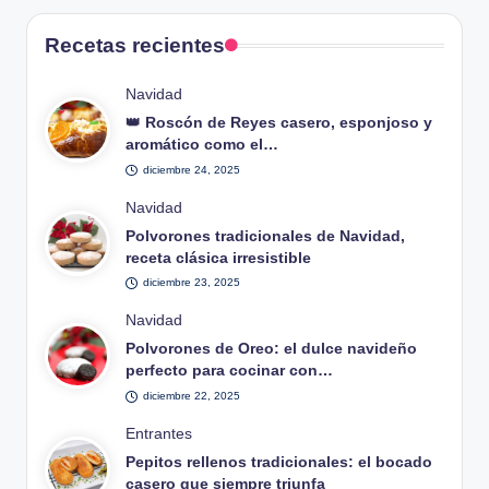
Recetas recientes
Publicado
Navidad
en
👑 Roscón de Reyes casero, esponjoso y
aromático como el…
diciembre 24, 2025
Publicado
Navidad
en
Polvorones tradicionales de Navidad,
receta clásica irresistible
diciembre 23, 2025
Publicado
Navidad
en
Polvorones de Oreo: el dulce navideño
perfecto para cocinar con…
diciembre 22, 2025
Publicado
Entrantes
en
Pepitos rellenos tradicionales: el bocado
casero que siempre triunfa