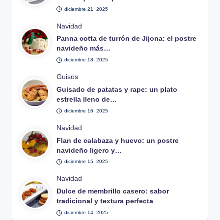
diciembre 21, 2025
Publicado
Navidad
en
Panna cotta de turrón de Jijona: el postre
navideño más…
diciembre 18, 2025
Publicado
Guisos
en
Guisado de patatas y rape: un plato
estrella lleno de…
diciembre 16, 2025
Publicado
Navidad
en
Flan de calabaza y huevo: un postre
navideño ligero y…
diciembre 15, 2025
Publicado
Navidad
en
Dulce de membrillo casero: sabor
tradicional y textura perfecta
diciembre 14, 2025