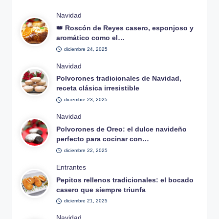
Publicado
Navidad
en
👑 Roscón de Reyes casero, esponjoso y
aromático como el…
diciembre 24, 2025
Publicado
Navidad
en
Polvorones tradicionales de Navidad,
receta clásica irresistible
diciembre 23, 2025
Publicado
Navidad
en
Polvorones de Oreo: el dulce navideño
perfecto para cocinar con…
diciembre 22, 2025
Publicado
Entrantes
en
Pepitos rellenos tradicionales: el bocado
casero que siempre triunfa
diciembre 21, 2025
Publicado
Navidad