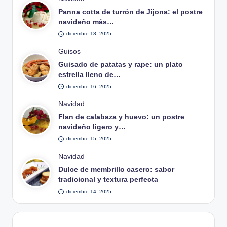
en
Panna cotta de turrón de Jijona: el postre
navideño más…
diciembre 18, 2025
Publicado
Guisos
en
Guisado de patatas y rape: un plato
estrella lleno de…
diciembre 16, 2025
Publicado
Navidad
en
Flan de calabaza y huevo: un postre
navideño ligero y…
diciembre 15, 2025
Publicado
Navidad
en
Dulce de membrillo casero: sabor
tradicional y textura perfecta
diciembre 14, 2025