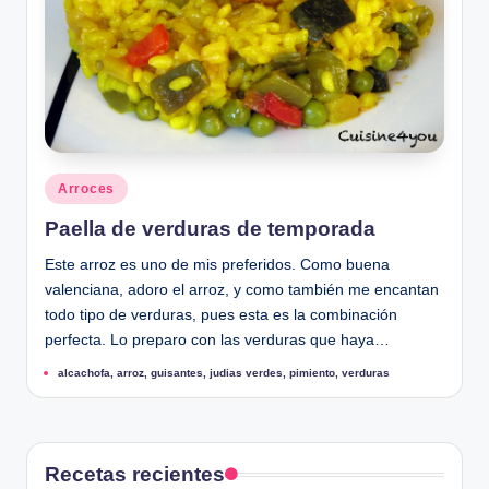
u
Publicado
Arroces
en
Paella de verduras de temporada
Este arroz es uno de mis preferidos. Como buena
valenciana, adoro el arroz, y como también me encantan
todo tipo de verduras, pues esta es la combinación
perfecta. Lo preparo con las verduras que haya…
Etiquetas:
alcachofa
,
arroz
,
guisantes
,
judias verdes
,
pimiento
,
verduras
Recetas recientes