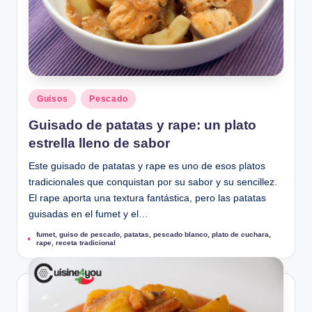
u
Publicado
Guisos
Pescado
en
Guisado de patatas y rape: un plato
estrella lleno de sabor
Este guisado de patatas y rape es uno de esos platos
tradicionales que conquistan por su sabor y su sencillez.
El rape aporta una textura fantástica, pero las patatas
guisadas en el fumet y el…
fumet
,
guiso de pescado
,
patatas
,
pescado blanco
,
plato de cuchara
,
Etiquetas:
rape
,
receta tradicional