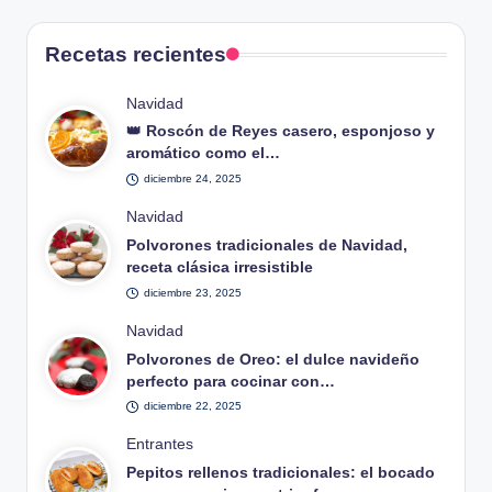
Recetas recientes
Publicado
Navidad
en
👑 Roscón de Reyes casero, esponjoso y
aromático como el…
diciembre 24, 2025
Publicado
Navidad
en
Polvorones tradicionales de Navidad,
receta clásica irresistible
diciembre 23, 2025
Publicado
Navidad
en
Polvorones de Oreo: el dulce navideño
perfecto para cocinar con…
diciembre 22, 2025
Publicado
Entrantes
en
Pepitos rellenos tradicionales: el bocado