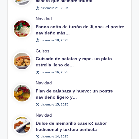
casero que siempre triunfa
diciembre 21, 2025
Publicado
Navidad
en
Panna cotta de turrón de Jijona: el postre
navideño más…
diciembre 18, 2025
Publicado
Guisos
en
Guisado de patatas y rape: un plato
estrella lleno de…
diciembre 16, 2025
Publicado
Navidad
en
Flan de calabaza y huevo: un postre
navideño ligero y…
diciembre 15, 2025
Publicado
Navidad
en
Dulce de membrillo casero: sabor
tradicional y textura perfecta
diciembre 14, 2025