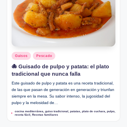
Publicado
Guisos
Pescado
en
🐙 Guisado de pulpo y patata: el plato
tradicional que nunca falla
Este guisado de pulpo y patata es una receta tradicional,
de las que pasan de generación en generación y triunfan
siempre en la mesa. Su sabor intenso, la jugosidad del
pulpo y la melosidad de…
cocina mediterránea
,
guiso tradicional
,
patatas
,
plato de cuchara
,
pulpo
,
Etiquetas:
receta fácil
,
Recetas familiares