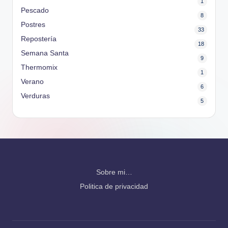
1
Pescado
8
Postres
33
Repostería
18
Semana Santa
9
Thermomix
1
Verano
6
Verduras
5
Sobre mi…
Politica de privacidad