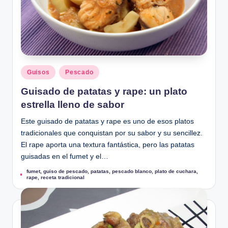
u
Publicado
Guisos
Pescado
en
Guisado de patatas y rape: un plato
estrella lleno de sabor
Este guisado de patatas y rape es uno de esos platos
tradicionales que conquistan por su sabor y su sencillez.
El rape aporta una textura fantástica, pero las patatas
guisadas en el fumet y el…
fumet
,
guiso de pescado
,
patatas
,
pescado blanco
,
plato de cuchara
,
Etiquetas:
rape
,
receta tradicional