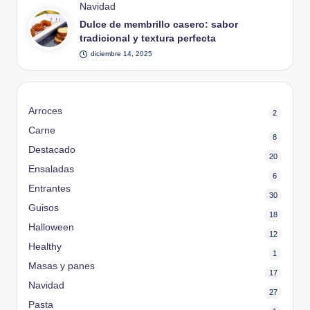
Publicado
Navidad
en
Dulce de membrillo casero: sabor
tradicional y textura perfecta
diciembre 14, 2025
Arroces
2
Carne
8
Destacado
20
Ensaladas
6
Entrantes
30
Guisos
18
Halloween
12
Healthy
1
Masas y panes
17
Navidad
27
Pasta