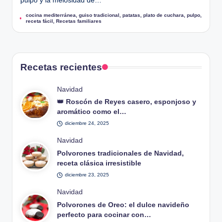
pulpo y la melosidad de…
cocina mediterránea
,
guiso tradicional
,
patatas
,
plato de cuchara
,
pulpo
,
Etiquetas:
receta fácil
,
Recetas familiares
Recetas recientes
Publicado
Navidad
en
👑 Roscón de Reyes casero, esponjoso y
aromático como el…
diciembre 24, 2025
Publicado
Navidad
en
Polvorones tradicionales de Navidad,
receta clásica irresistible
diciembre 23, 2025
Publicado
Navidad
en
Polvorones de Oreo: el dulce navideño
perfecto para cocinar con…