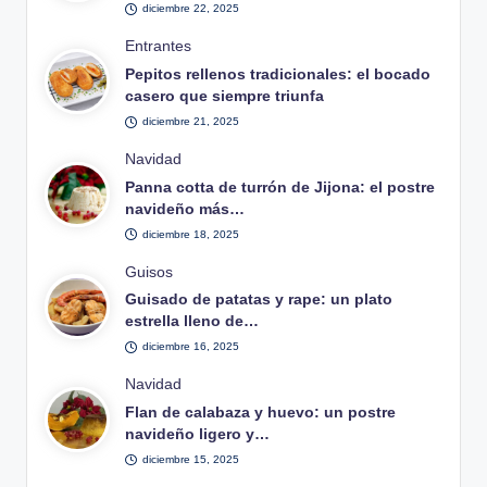
diciembre 22, 2025
Publicado
Entrantes
en
Pepitos rellenos tradicionales: el bocado
casero que siempre triunfa
diciembre 21, 2025
Publicado
Navidad
en
Panna cotta de turrón de Jijona: el postre
navideño más…
diciembre 18, 2025
Publicado
Guisos
en
Guisado de patatas y rape: un plato
estrella lleno de…
diciembre 16, 2025
Publicado
Navidad
en
Flan de calabaza y huevo: un postre
navideño ligero y…
diciembre 15, 2025