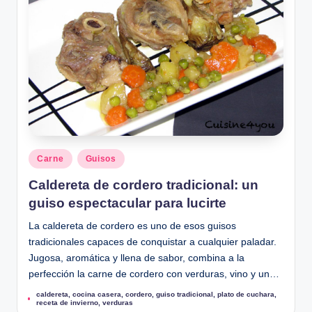
Publicado
Carne
Guisos
en
Caldereta de cordero tradicional: un
guiso espectacular para lucirte
La caldereta de cordero es uno de esos guisos
tradicionales capaces de conquistar a cualquier paladar.
Jugosa, aromática y llena de sabor, combina a la
perfección la carne de cordero con verduras, vino y un…
caldereta
,
cocina casera
,
cordero
,
guiso tradicional
,
plato de cuchara
,
Etiquetas:
receta de invierno
,
verduras