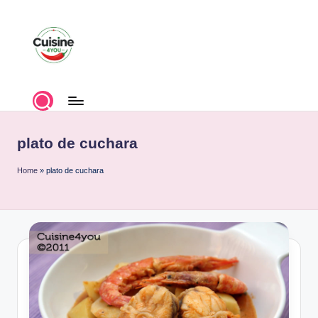
Saltar
al
contenido
C
Recetas
de
u
cocina
i
plato de cuchara
s
Home
»
plato de cuchara
i
n
e
4
y
o