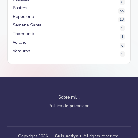
8
Postres
33
Repostería
18
Semana Santa
9
Thermomix
1
Verano
6
Verduras
5
Sobre mi…
Politica de privacidad
Copyright 2026 —
Cuisine4you
. All rights reserved.