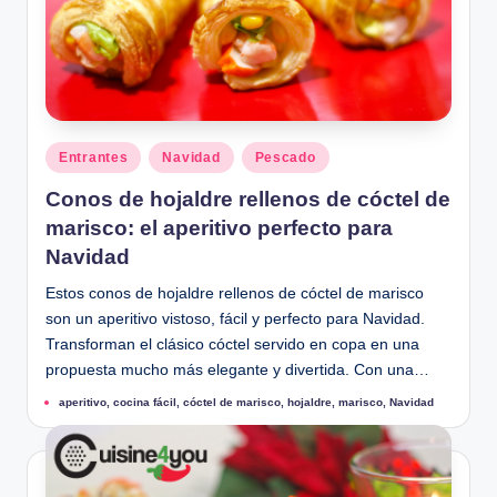
u
Publicado
Entrantes
Navidad
Pescado
en
Conos de hojaldre rellenos de cóctel de
marisco: el aperitivo perfecto para
Navidad
Estos conos de hojaldre rellenos de cóctel de marisco
son un aperitivo vistoso, fácil y perfecto para Navidad.
Transforman el clásico cóctel servido en copa en una
propuesta mucho más elegante y divertida. Con una…
Etiquetas:
aperitivo
,
cocina fácil
,
cóctel de marisco
,
hojaldre
,
marisco
,
Navidad