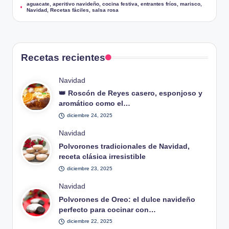
aguacate
,
aperitivo navideño
,
cocina festiva
,
entrantes fríos
,
marisco
,
Etiquetas:
Navidad
,
Recetas fáciles
,
salsa rosa
Recetas recientes
Publicado
Navidad
en
👑 Roscón de Reyes casero, esponjoso y
aromático como el…
diciembre 24, 2025
Publicado
Navidad
en
Polvorones tradicionales de Navidad,
receta clásica irresistible
diciembre 23, 2025
Publicado
Navidad
en
Polvorones de Oreo: el dulce navideño
perfecto para cocinar con…
diciembre 22, 2025