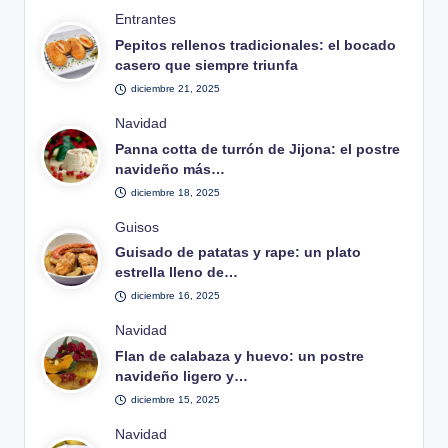
Publicado
Entrantes
en
Pepitos rellenos tradicionales: el bocado
casero que siempre triunfa
diciembre 21, 2025
Publicado
Navidad
en
Panna cotta de turrón de Jijona: el postre
navideño más…
diciembre 18, 2025
Publicado
Guisos
en
Guisado de patatas y rape: un plato
estrella lleno de…
diciembre 16, 2025
Publicado
Navidad
en
Flan de calabaza y huevo: un postre
navideño ligero y…
diciembre 15, 2025
Publicado
Navidad