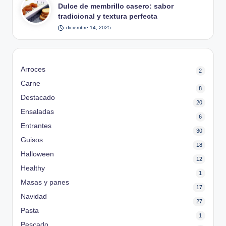
en
Dulce de membrillo casero: sabor
tradicional y textura perfecta
diciembre 14, 2025
Arroces
2
Carne
8
Destacado
20
Ensaladas
6
Entrantes
30
Guisos
18
Halloween
12
Healthy
1
Masas y panes
17
Navidad
27
Pasta
1
Pescado