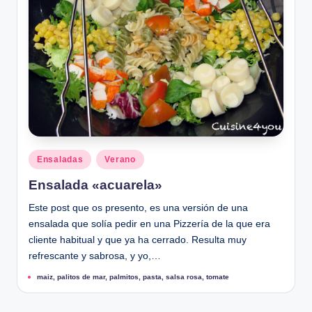
Publicado
Ensaladas
Verano
en
Ensalada «acuarela»
Este post que os presento, es una versión de una
ensalada que solía pedir en una Pizzería de la que era
cliente habitual y que ya ha cerrado. Resulta muy
refrescante y sabrosa, y yo,…
Etiquetas:
maiz
,
palitos de mar
,
palmitos
,
pasta
,
salsa rosa
,
tomate