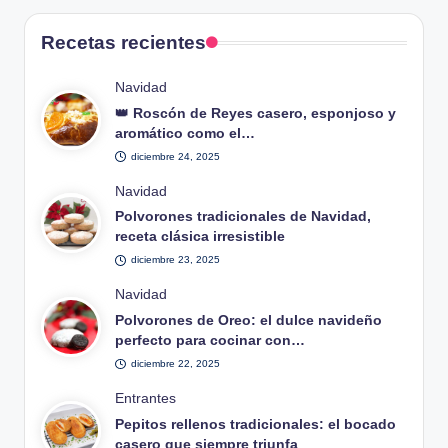
Recetas recientes
Publicado
Navidad
en
👑 Roscón de Reyes casero, esponjoso y
aromático como el…
diciembre 24, 2025
Publicado
Navidad
en
Polvorones tradicionales de Navidad,
receta clásica irresistible
diciembre 23, 2025
Publicado
Navidad
en
Polvorones de Oreo: el dulce navideño
perfecto para cocinar con…
diciembre 22, 2025
Publicado
Entrantes
en
Pepitos rellenos tradicionales: el bocado
casero que siempre triunfa