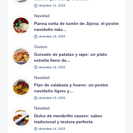
diciembre 21, 2025
Publicado
Navidad
en
Panna cotta de turrón de Jijona: el postre
navideño más…
diciembre 18, 2025
Publicado
Guisos
en
Guisado de patatas y rape: un plato
estrella lleno de…
diciembre 16, 2025
Publicado
Navidad
en
Flan de calabaza y huevo: un postre
navideño ligero y…
diciembre 15, 2025
Publicado
Navidad
en
Dulce de membrillo casero: sabor
tradicional y textura perfecta
diciembre 14, 2025