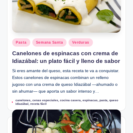
u
Publicado
Pasta
Semana Santa
Verduras
en
Canelones de espinacas con crema de
Idiazábal: un plato fácil y lleno de sabor
Si eres amante del queso, esta receta te va a conquistar.
Estos canelones de espinacas combinan un relleno
jugoso con una crema de queso Idiazábal —ahumado o
sin ahumar— que aporta un sabor intenso y…
canelones
,
cenas especiales
,
cocina casera
,
espinacas
,
pasta
,
queso
Etiquetas:
idiazábal
,
receta fácil