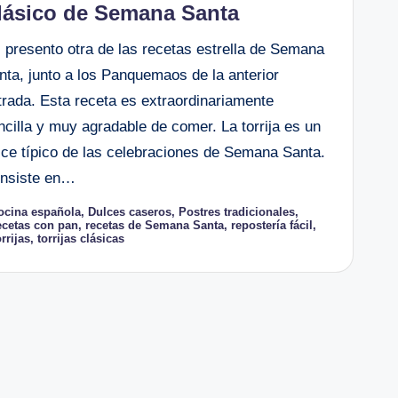
lásico de Semana Santa
 presento otra de las recetas estrella de Semana
nta, junto a los Panquemaos de la anterior
trada. Esta receta es extraordinariamente
ncilla y muy agradable de comer. La torrija es un
lce típico de las celebraciones de Semana Santa.
nsiste en…
ocina española
,
Dulces caseros
,
Postres tradicionales
,
quetas:
ecetas con pan
,
recetas de Semana Santa
,
repostería fácil
,
orrijas
,
torrijas clásicas