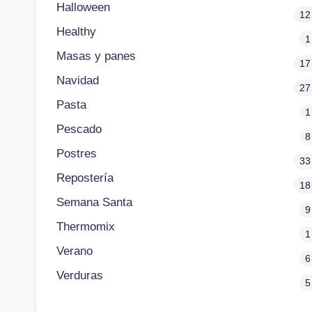
Halloween
12
Healthy
1
Masas y panes
17
Navidad
27
Pasta
1
Pescado
8
Postres
33
Repostería
18
Semana Santa
9
Thermomix
1
Verano
6
Verduras
5