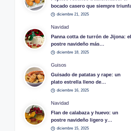
bocado casero que siempre triunf
diciembre 21, 2025
Publicado
Navidad
en
Panna cotta de turrón de Jijona: e
postre navideño más…
diciembre 18, 2025
Publicado
Guisos
en
Guisado de patatas y rape: un
plato estrella lleno de…
diciembre 16, 2025
Publicado
Navidad
en
Flan de calabaza y huevo: un
postre navideño ligero y…
diciembre 15, 2025