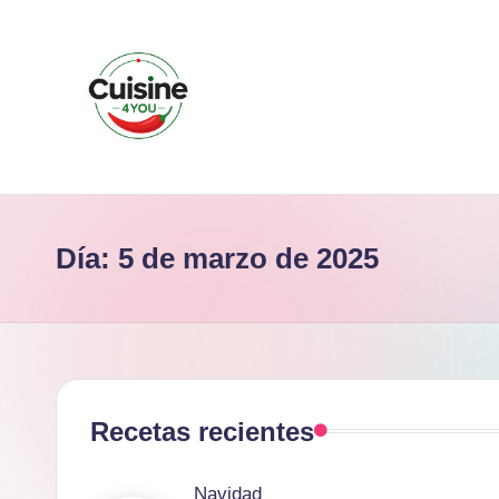
Saltar
al
contenido
C
Recetas
de
u
cocina
Día:
5 de marzo de 2025
i
s
i
n
Recetas recientes
e
Publicado
Navidad