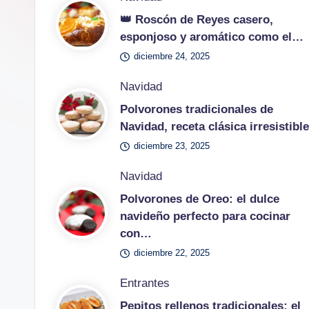
4
en
👑 Roscón de Reyes casero,
y
esponjoso y aromático como el…
diciembre 24, 2025
o
Publicado
Navidad
u
en
Polvorones tradicionales de
Navidad, receta clásica irresistible
diciembre 23, 2025
Publicado
Navidad
en
Polvorones de Oreo: el dulce
navideño perfecto para cocinar
con…
diciembre 22, 2025
Publicado
Entrantes
en
Pepitos rellenos tradicionales: el