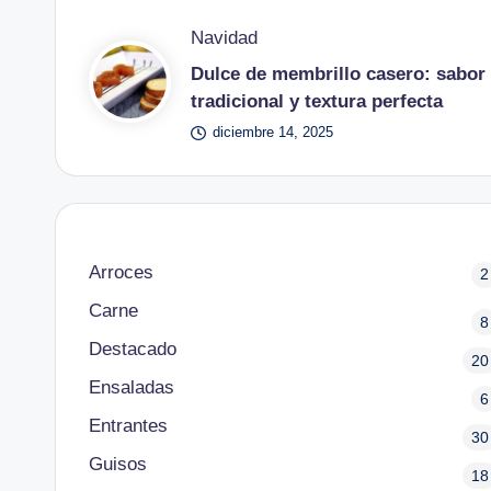
Publicado
Navidad
en
Dulce de membrillo casero: sabor
tradicional y textura perfecta
diciembre 14, 2025
Arroces
2
Carne
8
Destacado
20
Ensaladas
6
Entrantes
30
Guisos
18